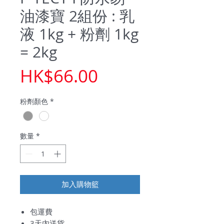
油漆寶 2組份 : 乳
液 1kg + 粉劑 1kg
= 2kg
價
HK$66.00
格
粉劑顏色
*
數量
*
加入購物籃
包運費
3天內送貨