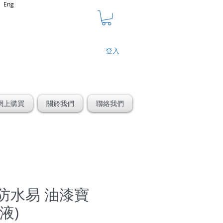
Eng
登入
網上購買
關於我們
聯絡我們
 I 防水易 油漆寶
液)