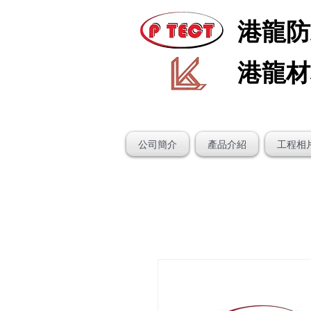
港龍防
​港龍
公司簡介
產品介紹
工程相